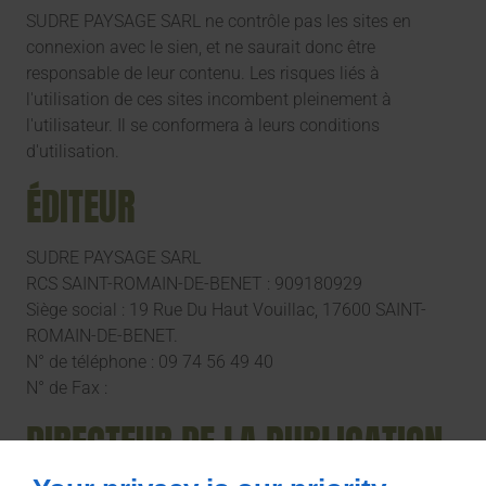
SUDRE PAYSAGE SARL ne contrôle pas les sites en
connexion avec le sien, et ne saurait donc être
responsable de leur contenu. Les risques liés à
l'utilisation de ces sites incombent pleinement à
l'utilisateur. Il se conformera à leurs conditions
d'utilisation.
ÉDITEUR
SUDRE PAYSAGE SARL
RCS SAINT-ROMAIN-DE-BENET : 909180929
Siège social : 19 Rue Du Haut Vouillac, 17600 SAINT-
ROMAIN-DE-BENET.
N° de téléphone : 09 74 56 49 40
N° de Fax :
DIRECTEUR DE LA PUBLICATION