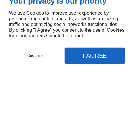
Your privacy is our priority
FLORIAN SUDRE
HÉBERGEMENT
We use Cookies to improve user experience by
personalising content and ads, as well as analyzing
traffic and optimizing social networks functionalities.
By clicking "I Agree" you consent to the use of Cookies
Linkeo.com
from our partners
Google
Facebook
.
SA au capital de 700 000 euros
RCS Paris 430 106 278
Siège social : 23 Rue des Grands Augustins - 75006
I AGREE
Customize
Paris
CONTACTEZ-NOUS
MENU
APPEL
PLAN
N° de téléphone : 09 72 67 01 67
Accueil
Entretien de jardin
Débroussaillage / tonte
Taille de haie et arbuste
Nettoyage haute pression