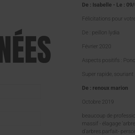
De : Isabelle - Le : 0
Félicitations pour votr
NÉES
De : peillon lydia
Février 2020
Aspects positifs : Ponct
Super rapide, souriant ,
De : renoux marion
Octobre 2019
beaucoup de professio
massif - élagage 'arbr
d'arbres.parfait- perso