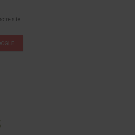
otre site !
OOGLE
S