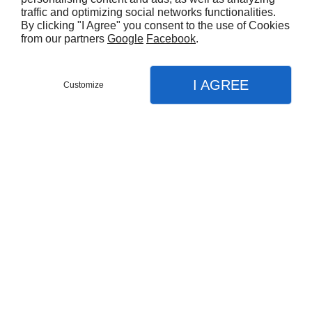
traffic and optimizing social networks functionalities.
By clicking "I Agree" you consent to the use of Cookies
from our partners
Google
Facebook
.
I AGREE
Customize
CONTACTEZ-NOUS
MENU
APPEL
PLAN
Accueil
Entretien de jardin
Débroussaillage / tonte
Taille de haie et arbuste
Nettoyage haute pression
Creation de jardin